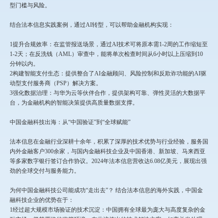
型门槛与风险。
结合法本信息实践案例，通过AI转型，可以帮助金融机构实现：
1提升合规效率：在监管报送场景，通过AI技术可将原本需1-2周的工作缩短至
1-2天；在反洗钱（AML）审查中，能将单次检查时间从6小时以上压缩到10
分钟以内。
2构建智能支付生态：提供整合了AI金融顾问、风险控制和反欺诈功能的AI驱
动型支付服务商（PSP）解决方案。
3强化数据治理：与华为云等伙伴合作，提供架构可靠、弹性灵活的大数据平
台，为金融机构的智能决策提供高质量数据支撑。
中国金融科技出海：从“中国验证”到“全球赋能”
法本信息在金融行业深耕十余年，积累了深厚的技术优势与行业经验，服务国
内外金融客户300余家，与国内金融科技企业及中国香港、新加坡、马来西亚
等多家数字银行签订合作协议。2024年法本信息营收达6.08亿美元，展现出强
劲的全球交付与服务能力。
为何中国金融科技公司能成功“走出去”？ 结合法本信息的海外实践，中国金
融科技企业的优势在于：
1经过超大规模市场验证的技术沉淀：中国拥有全球最为庞大与高度复杂的金